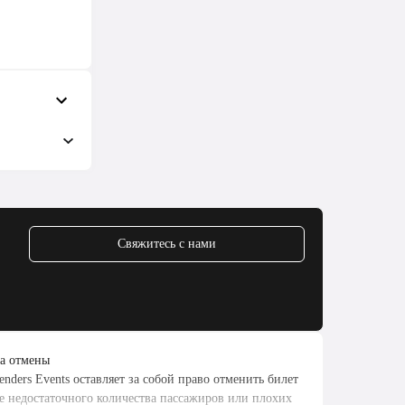
минут
менным:
.
кскурсию в
Свяжитесь с нами
го
то не
 или
а отмены
enders Events оставляет за собой право отменить билет
ае недостаточного количества пассажиров или плохих