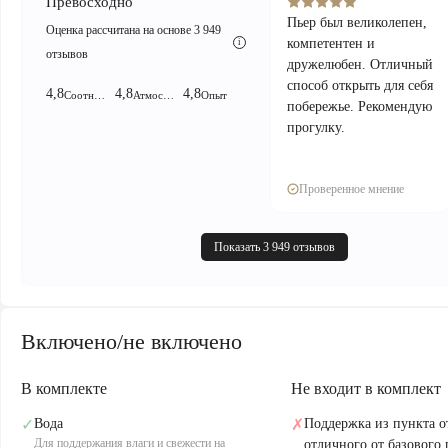
Превосходно
Пьер был великолепен,
Оценка рассчитана на основе 3 949
компетентен и
i
отзывов
дружелюбен. Отличный
способ открыть для себя
4,8
4,8
4,8
Соотношение цены и качества!
Атмосфера
Опыт
побережье. Рекомендую
прогулку.
Проверенное мнение
Показать 3 949 отзывов
Включено/не включено
В комплекте
Не входит в комплект
✓
Вода
✗
Поддержка из пункта о
Для поддержания влаги и свежести на
отличного от базового 