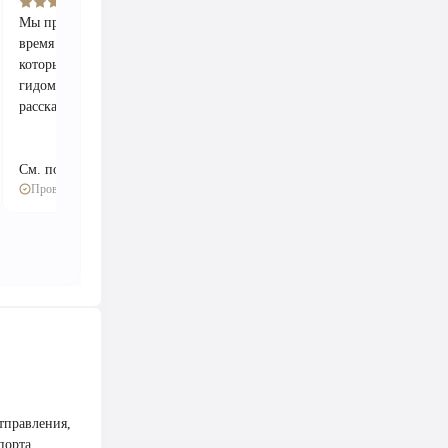
Мы прекрасно провели
Мне очень понравился
Было очень
время с Пьером,
этот снимок! Красные
подняться 
который был отличным
скалы необыкновенны,
РИБа. Вид
гидом и капитаном. Он
а цвет воды
захватыва
рассказал нам...
великолепен. Наш
переправа
капитан был
сопровожд
великолепен...
объяснения
См. подробнее
См. подробнее
См. подроб
Проверенное мнение
Проверенное мнение
Проверенн
тправления,
порта