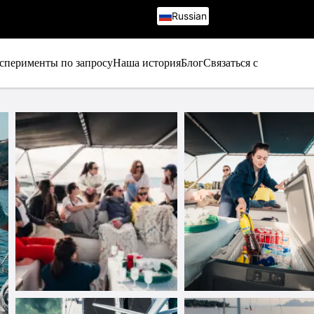
Russian
French
English
Italian
сперименты по запросу
Наша история
Блог
Связаться с
German