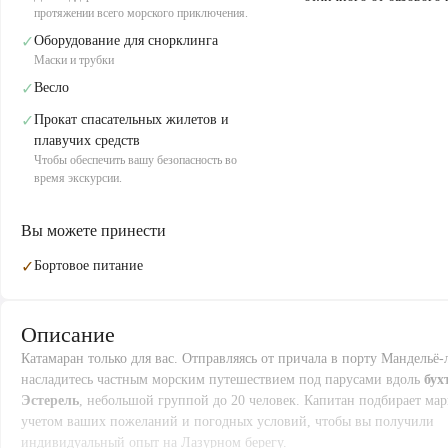
протяжении всего морского приключения.
✓
Оборудование для снорклинга
Маски и трубки
✓
Весло
✓
Прокат спасательных жилетов и
плавучих средств
Чтобы обеспечить вашу безопасность во
время экскурсии.
Вы можете принести
✓
Бортовое питание
Описание
Катамаран только для вас. Отправляясь от причала в порту Мандельё-
насладитесь частным морским путешествием под парусами вдоль
бух
Эстерель
, небольшой группой до 20 человек. Капитан подбирает ма
учетом ваших пожеланий и погодных условий, чтобы вы получили
индивидуальный опыт на Лазурном берегу.