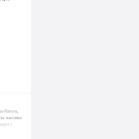
ла-Напуль,
ты массива
ршрут с