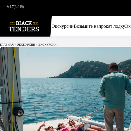
★
4.7
(3 949)
Экскурсии
Возьмите напрокат лодку
Эк
ГЛАВНАЯ
»
ЭКСКУРСИИ
»
ЭКСКУРСИИ