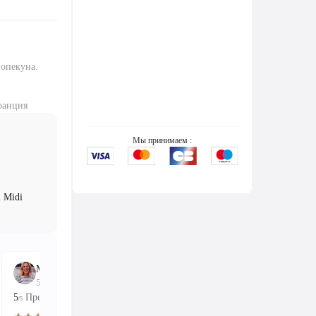
опекуна.
ранция
Черные тендеры Ницца
Мы принимаем :
Продажа в магазине и онлайн
06 30 83 88 72
u Midi
8 Quai des Docks, 06300 Ницца, Франция
PIP
Enter
fullscreen
Мадлен
Кристиан
Адри
5 апреля 2026 г.
1 апреля 2026 г.
11 октя
5
Превосходно
5
Превосходно
5
Превосх
/5
/5
/5