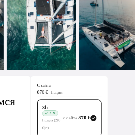
С сайта
870 €
Полдня
мся
3h
−1 %
870 €
С САЙТА
Полдня (290
€)
)
/ч