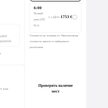
6:00
Полный
1753 €
С САЙТА
день (292
€)
)
/ч
Стоимость на человека от. Окончательная
alité
приятий.
стоимость зависит от выбранного
расписания.
Проверить наличие
ет вам
мест