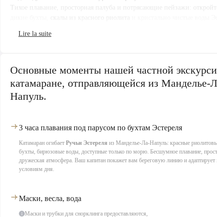
Тихое плавание, просторная палуба и потрясающие пейзажи: откройте
дикие бухты,
скалы из красного риолита
и кристально чистые воды Эс
Благодаря наличию якорных стоянок здесь можно насладиться купан
сноркелингом в идеальных условиях.
Маски, трубки, доски для серфинга, минеральная вода и кофе на
включены в стоимость. Питание не входит в стоимость.
Основные моменты нашей частной экскурси
Эта экскурсия на частном катамаране идеально подходит для
день ро
девичник, корпоративный семинар или поход с семьёй или друзь
катамаране, отправляющейся из Манделье-Л
Лазурном берегу.
Напуль.
3 часа плавания под парусом по бухтам Эстереля
Катамаран огибает
Ручьи Эстереля
из Манделье-Ла-Напуль: красные риолитовы
бухты, бирюзовые воды, доступные только по морю. Бесшумное плавание, прост
дружеская атмосфера. Ваш капитан покажет вам береговую линию и адаптирует
условиям дня.
Маски, весла, вода
Маски и трубки для снорклинга предоставляются,
1