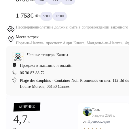
9:00
13:15
17:00
1 753€
/6 ч
9:00
16:00
Несовершеннолетние должны быть в сопровождении законного 
Места встреч
Порт-ла-Напуль, проспект Анри Клюса, Мандельё-ла-Напуль, Ф
Черные тендеры Канны
Продажа в магазине и онлайн
06 30 83 88 72
Plage des dauphins - Container Noir Promenade en mer, 112 Bd d
Louise Moreau, 06150 Cannes
00:18
00:00
Pause
Unmute
МНЕНИЕ
Таль
4,7
5 апреля 2026 г.
5
Превосходно
/5
/5