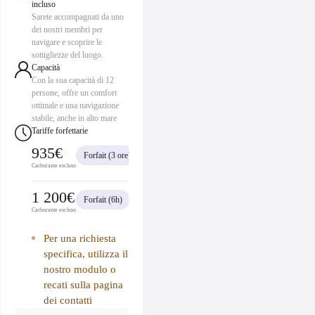
incluso
Sarete accompagnati da uno
dei nostri membri per
navigare e scoprire le
sottigliezze del luogo.
Capacità
Con la sua capacità di 12
persone, offre un comfort
ottimale e una navigazione
stabile, anche in alto mare
Tariffe forfettarie
935€
Forfait (3 ore)
sia 78 € /pers
Carburante escluso
1 200€
Forfait (6h)
sia 100 € /pers
Carburante escluso
Per una richiesta
specifica, utilizza il
nostro modulo o
recati sulla pagina
dei contatti