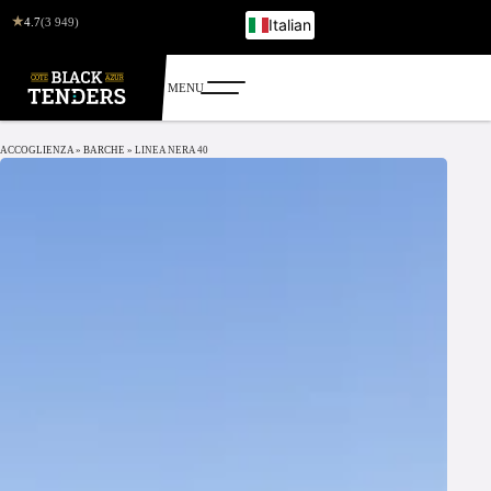
★
4.7
(3 949)
Italian
French
English
German
Russian
ACCOGLIENZA
»
BARCHE
»
LINEA NERA 40