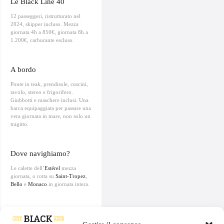
Le Black Line 40
12 passeggeri, ristrutturato nel
2024, skipper incluso. Mezza
giornata 4h a 850€, giornata 8h a
1.200€, carburante escluso.
A bordo
Ponte in teak, prendisole, cuscini,
tavolo, stereo e frigorifero.
Giubbotti e maschere inclusi. Una
barca equipaggiata per passare una
vera giornata in mare, non solo un
tragitto.
Dove navighiamo?
Le calette dell’
Estérel
mezza
giornata, o rotta su
Saint-Tropez
,
Bello
e
Monaco
in giornata intera.
Escursione o privato?