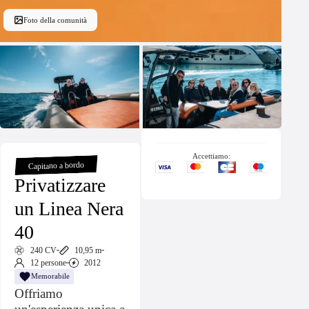
Foto della comunità
Accettiamo:
Capitano a bordo
Privatizzare
un Linea Nera
40
240 CV
10,95 m
12 persone
2012
Memorabile
Offriamo