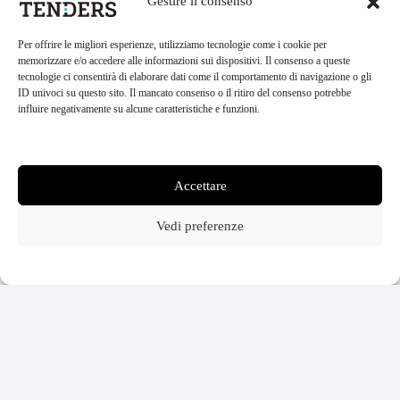
Gestire il consenso
Nostr
escursioni semirigide
nell'Estérel
partono ogni mattina.
Per una
giornata verso Saint-
Per offrire le migliori esperienze, utilizziamo tecnologie come i cookie per
Tropez
, fino a 12 persone sulla
memorizzare e/o accedere alle informazioni sui dispositivi. Il consenso a queste
stessa flotta.
tecnologie ci consentirà di elaborare dati come il comportamento di navigazione o gli
ID univoci su questo sito. Il mancato consenso o il ritiro del consenso potrebbe
influire negativamente su alcune caratteristiche e funzioni.
Prenotare
Gestisci servizi
Contatta Black Tenders
per
privatizzare il Black Line 40
secondo le vostre date e il vostro
Accettare
programma.
Vedi preferenze
A partire da
935 €
/demi-j
{titolo}
{titolo}
Bisogno di
Contattaci
un'informazione?
Se avete domande, il nostro team è
disponibile per rispondervi su diversi
canali di comunicazione.