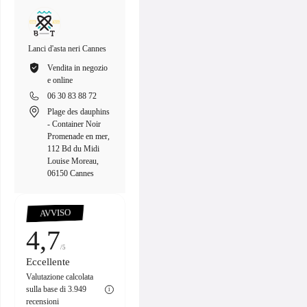
Lanci d'asta neri Cannes
Tenders Neri Nizza
Black Tenders M
Vendita in negozio
Vendita in negozio
Vendita in 
e online
e online
e online
06 30 83 88 72
06 30 83 88 72
06 30 83 8
Plage des dauphins
8 Quai des Docks,
Porto di La
- Container Noir
06300 Nizza,
Napoule, R
Promenade en mer,
Francia
l'Argentière
112 Bd du Midi
Mandelieu-
Louise Moreau,
Napoule, F
06150 Cannes
00:15
Pause
Unmute
PIP
Enter
fullscreen
AVVISO
4,7
/5
Eccellente
Valutazione calcolata
sulla base di 3.949
i
recensioni