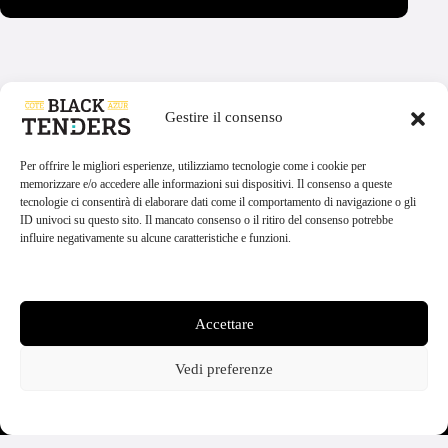
Gestire il consenso
Per offrire le migliori esperienze, utilizziamo tecnologie come i cookie per
memorizzare e/o accedere alle informazioni sui dispositivi. Il consenso a queste
tecnologie ci consentirà di elaborare dati come il comportamento di navigazione o gli
ID univoci su questo sito. Il mancato consenso o il ritiro del consenso potrebbe
Black Tenders Events,
LE NOSTRE
NAVIGA SUL SITO
influire negativamente su alcune caratteristiche e funzioni.
DESTINAZIONI
Escursioni
leader nel settore delle
Gita in barca
Cannes
Noleggiare una
Gestisci servizi
escursioni in barca sulla
barca
Gita in barca
Costa Azzurra
Mandelieu-la-
Esperienze su
Napoule
Accettare
richiesta
Fondata nel 2008 nelle Alpi Marittime,
Black Tenders Eventi
è un'azienda
La nostra storia
Gita in barca
Le
francese specializzata nel trasporto
Blog
Vedi preferenze
Trayas
marittimo di passeggeri e nel noleggio di
Contatto
barche private, che opera lungo la Costa
Gita in barca
Isole di
PARTNER
{titolo}
{titolo}
Azzurra. Guidata dall'esperta capitano
Lérins
Emilie Gilardo, l'azienda è rinomata per
Taxi Boat
Gita in barca
Monaco