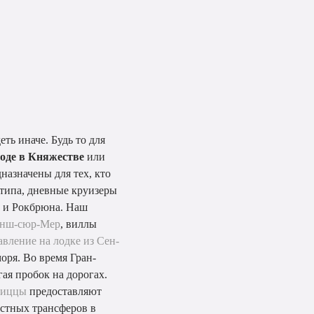
ть иначе. Будь то для
оде в Княжестве
или
назначены для тех, кто
типа, дневные круизеры
а и Рокбрюна. Наш
анш-сюр-Мер
, виллы
авление на лодке из Сен-
оря. Во время Гран-
ая пробок на дорогах.
Ниццы
предоставляют
астных трансферов в