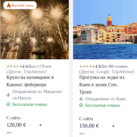
Высокий спрос
4.6/5
4.8/5
★★★★★
sur 2 176 avis
★★★★★
из 486 отзывов
(Другое, TripAdvisor)
(Другие, Google, TripAdvisor)
Круиз на катамаране в
Прогулка на лодке из
Каннах: фейерверк
Канн в залив Сен-
Отправление из Мандельё-
Тропе
ла-Напуль
Отправление из Канн
Бесплатная отмена
Бесплатная отмена
С сайта
С сайта
120,00 €
150,00 €
/
/
чел.
чел.