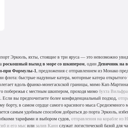
порт Эркюль, яхты, стоящие в три яруса — это невозможно увиде
на
роскошный выход в море со шкипером
, один
Девичник на в
ан-при Формулы-1
, предложения с отправлением из Монако пред
 флота: быстрые надувные катера, моторные катера открытого 
ролегает вдоль франко-монегаскской границы, мимо Кап-Мартин
го побережья с местным шкипером, проходя мимо
бухта Вильфр
я
. Если вы предпочитаете более конфиденциальный подход,
отпр
му борту, в самом сердце самого красивого мыса Средиземного м
ается самым удобным способом добраться до порта Эркюль, избег
гибкими тарифами и выбором судов,
отправления на корабле из 
иб и его мыс
или
залив Канн
служат логистической базой для ч