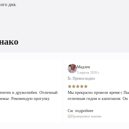
ого дня.
нако
Мадлен
5 апреля 2026 г.
5
Превосходно
/5
етентен и дружелюбен. Отличный
Мы прекрасно провели время с Пь
режье. Рекомендую прогулку.
отличным гидом и капитаном. Он р
См. подробнее
Проверенное мнение