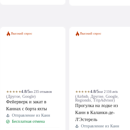
Высокий спрос
Высокий спрос
4.8/5
4.8/5
★★★★★
из 235 отзывов
★★★★★
sur 2 116 avis
(Другое, Google)
(Airbnb, Другие, Google,
Regiondo, TripAdvisor)
Фейерверк и закат в
Прогулка на лодке из
Каннах с борта яхты
Канн в Каланки-де-
Отправление из Канн
Л'Эстерель
Бесплатная отмена
Отправление из Канн