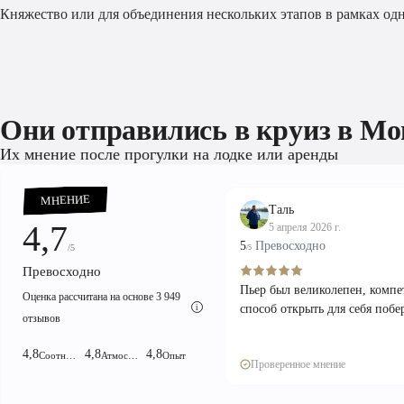
Княжество или для объединения нескольких этапов в рамках одн
Они отправились в круиз в Мо
Их мнение после прогулки на лодке или аренды
МНЕНИЕ
Таль
4,7
5 апреля 2026 г.
5
Превосходно
/5
/5
Превосходно
Пьер был великолепен, комп
Оценка рассчитана на основе 3 949
способ открыть для себя побе
i
отзывов
4,8
4,8
4,8
Соотношение цены и качества!
Атмосфера
Опыт
Проверенное мнение