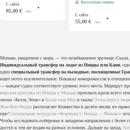
Бесплатная отмена
С сайта
85,00 €
/чел.
С сайта
55,00 €
/чел.
Монако, увиденное с моря, — это незабываемое зрелище: Скала, 
Индивидуальный трансфер на лодке из Ниццы или Канн
, од
один
специальный трансфер на выходные, посвященные Гр
ищет нечто исключительное. Никаких компромиссов в отношении
— каждое судно соответствует уровню этого места. Маршрут п
морская прогулка из Ниццы в Монако
проплыть вдоль всего это
эпохи «Белль Эпок» в
Больё-сюр-Мер
и скалы’
Эз-на-берегу мор
Жан-Кап-Ферра
располагает Княжество в десяти милях по право
при’
Специальная экскурсия «Формула-1: Ницца — Монако»
ост
Чтобы исследовать побережье в западном направлении с более 
доступ к тем же водам на разных условиях. Дальше на запад,
Ант