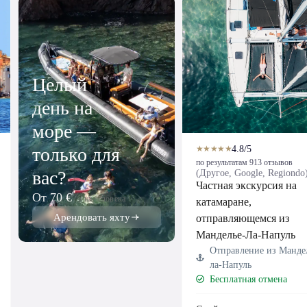
Целый
день на
море —
4.8/5
★★★★★
только для
по результатам 913 отзывов
вас?
(Другое, Google, Regiondo
Частная экскурсия на
От 70 €
/ на человека
катамаране,
Арендовать яхту
отправляющемся из
Манделье-Ла-Напуль
Отправление из Манде
ла-Напуль
Бесплатная отмена