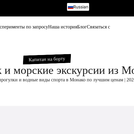
Russian
French
English
Italian
сперименты по запросу
Наша история
Блог
Связаться с
German
Капитан на борту
 и морские экскурсии из М
прогулки и водные виды спорта в Монако по лучшим ценам | 202