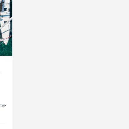
)
льё-