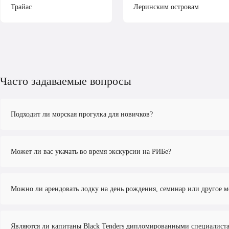
Трайас
Леринским островам
Часто задаваемые вопросы
Подходит ли морская прогулка для новичков?
Да, конечно.
Может ли вас укачать во время экскурсии на РИБе?
Экскурсии предназначены для того, чтобы
люди, которые никогда н
Шкиперы объясняют, как будет проходить прогулка, и следят за тем, ч
РИБы ходят на высокой скорости и могут быть более требовательны к
морской болезни, рекомендуется принять профилактическое лекарство 
Можно ли арендовать лодку на день рождения, семинар или другое 
Выезды проводятся в спокойном море, и условия всегда оцениваются
проблемами спины или внутреннего уха.
Да, Black Tenders предлагает индивидуальный опыт для частных гру
девичников, а также семинаров:
Являются ли капитаны Black Tenders дипломированными специалист