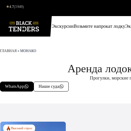
★
4.7
(3 949)
Экскурсии
Возьмите напрокат лодку
Эк
ГЛАВНАЯ
»
МОНАКО
Аренда лодок
Прогулки, морские 
WhatsApp
Наши суда
Высокий спрос