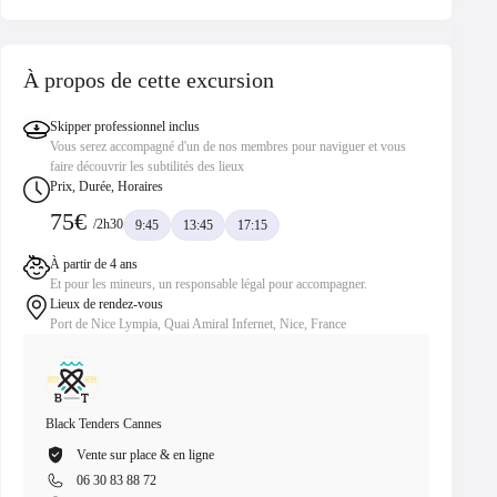
À propos de cette excursion
Skipper professionnel inclus
Vous serez accompagné d'un de nos membres pour naviguer et vous
faire découvrir les subtilités des lieux
Prix, Durée, Horaires
75€
/2h30
9:45
13:45
17:15
À partir de 4 ans
Et pour les mineurs, un responsable légal pour accompagner.
Lieux de rendez-vous
Port de Nice Lympia, Quai Amiral Infernet, Nice, France
Black Tenders Cannes
Black Te
Vente sur place & en ligne
Ve
06 30 83 88 72
06