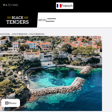
★
4.7
(3 949)
French
English
Italian
German
Russian
ACCUEIL
»
EXCURSIONS
»
EXCURSIONS
Photos