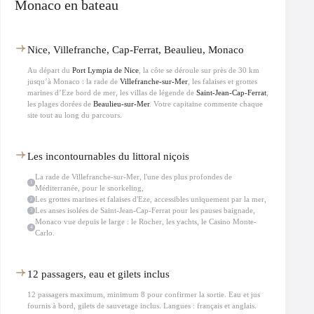
À l’approche de
Monaco
, le contraste est saisissant : les yachts géants au
Monaco en bateau
mouillage, le Rocher, le
Casino Monte-Carlo
visible depuis le large. Une
lecture du territoire que seule la mer offre vraiment.
Bateau confortable avec sièges jockey, gilets de sauvetage et eau à
Nice, Villefranche, Cap-Ferrat, Beaulieu, Monaco
disposition. Capitaine local, commentaires en français, anglais et italien. Idéal
en couple, en famille ou entre amis.
Au départ du
Port Lympia de Nice
, la côte se déroule sur près de 30 km
jusqu’à Monaco : la rade de
Villefranche-sur-Mer
, les falaises et grottes
marines d’Eze bord de mer, les villas de légende de
Saint-Jean-Cap-Ferrat
,
les plages dorées de
Beaulieu-sur-Mer
. Votre capitaine commente chaque
site tout au long du parcours.
Les incontournables du littoral niçois
La rade de Villefranche-sur-Mer, l'une des plus profondes de
1
Méditerranée, pour le snorkeling,
Les grottes marines et falaises d'Eze, accessibles uniquement par la mer,
2
Les anses isolées de Saint-Jean-Cap-Ferrat pour les pauses baignade,
3
Monaco vue depuis le large : le Rocher, les yachts, le Casino Monte-
4
Carlo.
12 passagers, eau et gilets inclus
12 passagers maximum, minimum 8 pour confirmer la sortie. Eau et jus
fournis à bord, gilets de sauvetage inclus. Langues : français et anglais.