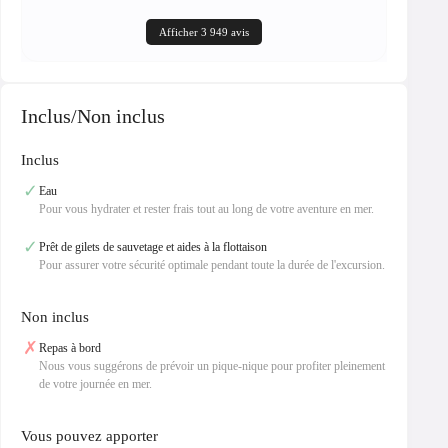
Afficher 3 949 avis
Inclus/Non inclus
Inclus
✓
Eau
Pour vous hydrater et rester frais tout au long de votre aventure en mer.
✓
Prêt de gilets de sauvetage et aides à la flottaison
Pour assurer votre sécurité optimale pendant toute la durée de l'excursion.
Non inclus
✗
Repas à bord
Nous vous suggérons de prévoir un pique-nique pour profiter pleinement
de votre journée en mer.
Vous pouvez apporter