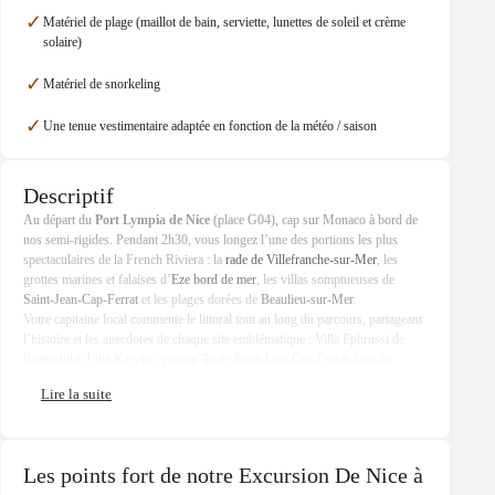
✓
Matériel de plage (maillot de bain, serviette, lunettes de soleil et crème
solaire)
✓
Matériel de snorkeling
✓
Une tenue vestimentaire adaptée en fonction de la météo / saison
Descriptif
Au départ du
Port Lympia de Nice
(place G04), cap sur Monaco à bord de
nos semi-rigides. Pendant 2h30, vous longez l’une des portions les plus
spectaculaires de la French Riviera : la
rade de Villefranche-sur-Mer
, les
grottes marines et falaises d’
Eze bord de mer
, les villas somptueuses de
Saint-Jean-Cap-Ferrat
et les plages dorées de
Beaulieu-sur-Mer
.
Votre capitaine local commente le littoral tout au long du parcours, partageant
l’histoire et les anecdotes de chaque site emblématique : Villa Ephrussi de
Rothschild, Villa Kérylos, presqu’île de Saint-Jean-Cap-Ferrat, baie de
Villefranche, Cap d’Ail, et arrivée face au Rocher de Monaco avec vue sur le
Palais Princier et le Port Hercule.
Des pauses baignade sont possibles dans des anses isolées entre Villefranche
et Beaulieu, accessibles uniquement par la mer. La rade de Villefranche, l’une
des plus profondes de Méditerranée, est particulièrement appréciée pour le
Les points fort de notre Excursion De Nice à
snorkeling.