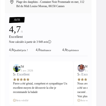
Plage des dauphins - Container Noir Promenade en mer, 112
8 
Bd du Midi Louise Moreau, 06150 Cannes
00:18
Pause
Unmute
PIP
Enter
fullscreen
AVIS
4,7
/5
Excellent
Note calculée à partir de 3 949 avis
i
4,8
4,8
4,8
Qualité/prix !
Ambiance
Expérience
Tal
Madeleine
5 avr. 2026
5 avr. 2026
5
Excellent
5
Excellent
/5
/5
Pierre a été génial, compétent et sympathique Un
Nous avons passé un supe
excellent moyen de découvrir la côte je
a été un excellent guide et
recommande la balade
raconté…
Voir plus
Avis vérifié
Avis vérifié