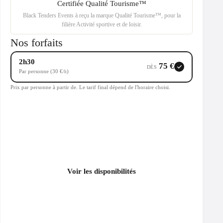
Certifiée Qualité Tourisme™
Black Tenders Events à reçu la marque Qualité Tourisme™, pour la
filière Activité sportive et de loisir.
Nos forfaits
2h30
75 €
DÈS
Par personne (30 €
)
/h
Prix par personne à partir de. Le tarif final dépend de l'horaire choisi.
Voir les disponibilités