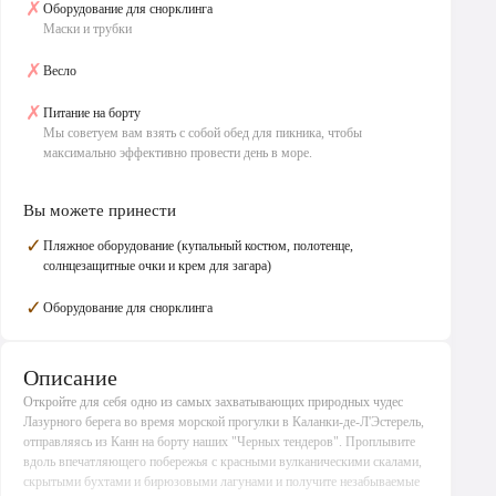
✗
Оборудование для снорклинга
Маски и трубки
✗
Весло
✗
Питание на борту
Мы советуем вам взять с собой обед для пикника, чтобы
максимально эффективно провести день в море.
Вы можете принести
✓
Пляжное оборудование (купальный костюм, полотенце,
солнцезащитные очки и крем для загара)
✓
Оборудование для снорклинга
Описание
Откройте для себя одно из самых захватывающих природных чудес
Лазурного берега во время морской прогулки в Каланки-де-Л'Эстерель,
отправляясь из Канн на борту наших "Черных тендеров". Проплывите
вдоль впечатляющего побережья с красными вулканическими скалами,
скрытыми бухтами и бирюзовыми лагунами и получите незабываемые