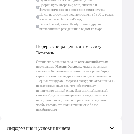
Пуэнт-де-л'Эгюй и его дикие бухты,
2
Ограниченный 12 пассажирами, этот
Морская экскурсия из Канн
Дворец Буль Пьера Кардена, знаковое и
Сочетание природы, культуры и архитектуры - эксклюзивный опыт на
3
футуристическое произведение архитектуры,
Лазурном берегу.
Дома, построенные архитекторами в 1960-х годах,
4
в том числе в Порт-Ла-Галер,
Вилла Trident, вилла Montgolfière и другие
5
впечатляющие резиденции с видом на море.
Перерыв, обращенный к массиву
Эстерель
Остановка запланирована на
освежающий отдых
перед лицом
Массив Эстерель
, между красными
скалами и бирюзовыми водами. Комфорт на борту
гарантирован благодаря сиденьям для жокеев наших
"Черных тендеров". Морская экскурсия ограничена 12
пассажирами на лодке, что обеспечивает
привилегированный опыт. Ваш опытный местный
капитан будет комментировать поездку, делиться
историями, анекдотами и береговыми секретами,
чтобы сделать это приключение еще более
незабываемым.
Информация и условия вылета