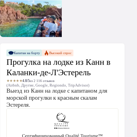
Капитан на борту
Высокий спрос
Прогулка на лодке из Канн в
Каланки-де-Л'Эстерель
★★★★★
4.8/5
из 2 116 отзывов
(Airbnb, Другие, Google, Regiondo, TripAdvisor)
Выезд из Канн на лодке с капитаном для
морской прогулки к красным скалам
Эстереля.
Сертифицированный Qualité Tourisme™