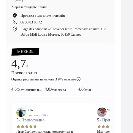
Черные тендеры Канны
Черные 
Продажа в магазине и онлайн
Пр
06 30 83 88 72
06
Plage des dauphins - Container Noir Promenade en mer, 112
8 
Bd du Midi Louise Moreau, 06150 Cannes
00:15
Pause
Unmute
PIP
Enter
fullscreen
МНЕНИЕ
4,7
/5
Превосходно
Оценка рассчитана на основе 3 949 отзывов
i
4,8
4,8
4,8
Соотношение цены и качества!
Атмосфера
Опыт
Таль
Мадлен
5 апреля 2026 г.
5 апреля 2026 г.
5
Превосходно
5
Превосходно
/5
/5
Пьер был великолепен, компетентен и
Мы прекрасно провели 