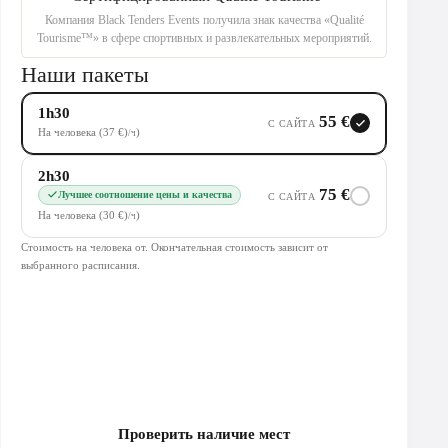
Компания Black Tenders Events получила знак качества «Qualité
Tourisme™» в сфере спортивных и развлекательных мероприятий.
Наши пакеты
1h30
55 €
С САЙТА
На человека (37 €)
)
/ч
2h30
75 €
Лучшее соотношение цены и качества
С САЙТА
На человека (30 €)
)
/ч
Стоимость на человека от. Окончательная стоимость зависит от
выбранного расписания.
Проверить наличие мест