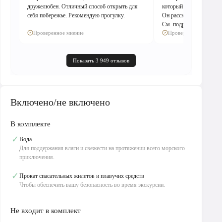
дружелюбен. Отличный способ открыть для
который был отличным 
себя побережье. Рекомендую прогулку.
Он рассказал нам...
См. подробнее
Проверенное мнение
Проверенное мнение
Показать 3 949 отзывов
Включено/не включено
В комплекте
✓
Вода
Для поддержания влаги и свежести на протяжении всего морского
приключения.
✓
Прокат спасательных жилетов и плавучих средств
Чтобы обеспечить вашу безопасность во время экскурсии.
Не входит в комплект