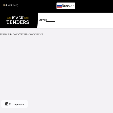
★
4.7
(3 949)
Russian
French
English
Italian
German
ГЛАВНАЯ
»
ЭКСКУРСИИ
»
ЭКСКУРСИИ
Фотографии