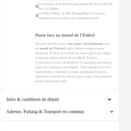
Les maisons d’architectes des années 60, dont celles de
4
Port La Galère,
La Villa Trident, la Villa Montgolfière et d’autres
5
demeures spectaculaires qui dominent la mer.
Pause face au massif de l’Estérel
Un arrêt est prévu pour
une pause rafraîchissante
face
au
massif de l’Estérel
, entre falaises rouges et eaux
turquoise. À bord, le confort est assuré grâce aux sièges
jockey (à califourchon) de nos Black Tenders.
L’excursion en mer est limitée à 12 passagers par bateau,
pour une expérience privilégiée. Votre capitaine local et
expérimenté commente la sortie, partageant histoires,
anecdotes et secrets du littoral pour rendre cette aventure
encore plus mémorable.
Infos & conditions de départ
Adresse, Parking & Transport en commun
Nous conseillons d’arriver 30 minutes en avance au port
du Béal en raison du trafic et des difficultés de
stationnement en bord de mer. Si le départ en bateau est