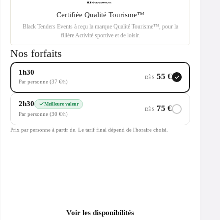
Certifiée Qualité Tourisme™
Black Tenders Events à reçu la marque Qualité Tourisme™, pour la
filière Activité sportive et de loisir.
Nos forfaits
1h30
55 €
DÈS
Par personne (37 €
)
/h
2h30
Meilleure valeur
75 €
DÈS
Par personne (30 €
)
/h
Prix par personne à partir de. Le tarif final dépend de l'horaire choisi.
Voir les disponibilités