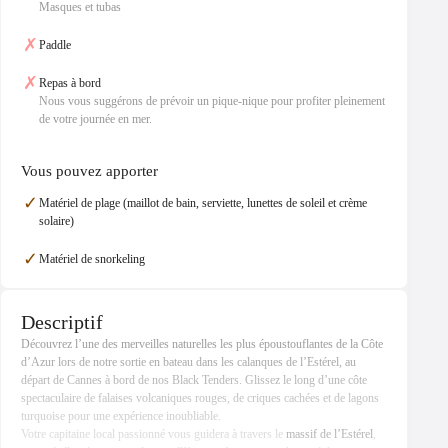
Masques et tubas
✗
Paddle
✗
Repas à bord
Nous vous suggérons de prévoir un pique-nique pour profiter pleinement
de votre journée en mer.
Vous pouvez apporter
✓
Matériel de plage (maillot de bain, serviette, lunettes de soleil et crème
solaire)
✓
Matériel de snorkeling
Descriptif
Découvrez l’une des merveilles naturelles les plus époustouflantes de la Côte
d’Azur lors de notre sortie en bateau dans les calanques de l’Estérel, au
départ de Cannes à bord de nos Black Tenders. Glissez le long d’une côte
spectaculaire de falaises volcaniques rouges, de criques cachées et de lagons
turquoise pour une expérience inoubliable.
Votre capitaine local passionné vous guidera à travers le
massif de l’Estérel
,