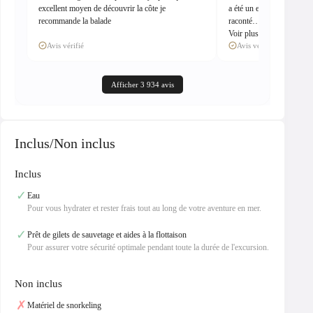
excellent moyen de découvrir la côte je
a été un excellent guide et
recommande la balade
raconté…
Voir plus
Avis vérifié
Avis vérifié
Afficher 3 934 avis
Inclus/Non inclus
Inclus
✓
Eau
Pour vous hydrater et rester frais tout au long de votre aventure en mer.
✓
Prêt de gilets de sauvetage et aides à la flottaison
Pour assurer votre sécurité optimale pendant toute la durée de l'excursion.
Non inclus
✗
Matériel de snorkeling