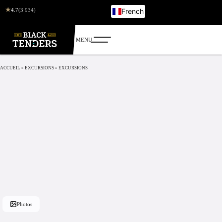
★
4.7
(3 934)
French
English
Italian
German
Russian
ACCUEIL
»
EXCURSIONS
»
EXCURSIONS
Photos