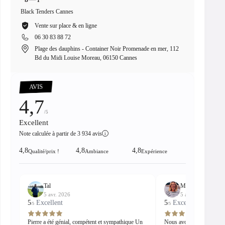
Black Tenders Cannes
Black Te
Vente sur place & en ligne
Ve
06 30 83 88 72
06
Plage des dauphins - Container Noir Promenade en mer, 112
8 
Bd du Midi Louise Moreau, 06150 Cannes
00:15
Pause
Unmute
PIP
Enter
fullscreen
AVIS
4,7
/5
Excellent
Note calculée à partir de 3 934 avis
i
4,8
4,8
4,8
Qualité/prix !
Ambiance
Expérience
Tal
Madeleine
5 avr. 2026
5 avr. 2026
5
Excellent
5
Excellent
/5
/5
Pierre a été génial, compétent et sympathique Un
Nous avons passé un supe