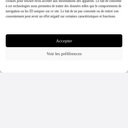
cookies pour stocker et/ou accéder aux informations des appareils. Le fait de consentir
à ces technologies nous permettra de traiter des données telles que le comportement de
navigation ou les ID uniques sur ce site. Le fait de ne pas consentir ou de retirer son
Besoin d'une
consentement peut avoir un effet négatif sur certaines caractéristiques et fonctions.
Contactez-nous
information ?
Gérer les services
Si vous avez des questions, notre
équipe est disponible pour vous
répondre sur plusieurs supports de
Accepter
communication.
Voir les préférences
À partir de
2 500 €
Politique cookies
Politique de confidentialité
Modes de paiement disponibles
Politique d'annulation
La société Black Tenders Events se réserve le droit d’annuler un billet en cas
de nombre insuffisant de passagers ou de mauvaises conditions
météorologiques, un report de date vous sera proposé selon la disponibilité
du planning mais n’est en aucun cas garanti, autrement la somme intégrale du
billet vous sera alors remboursée. Les horaires peuvent être parfois modifiés
en cours de journée en raison des conditions en mer. Dans le cas où les
conditions météorologiques seraient susceptibles de se dégrader en cours de