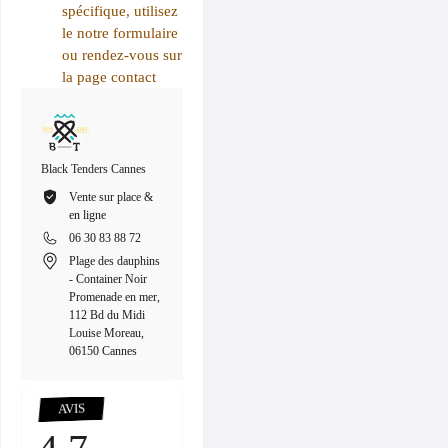
spécifique, utilisez
le notre formulaire
ou rendez-vous sur
la page contact
Black Tenders Cannes
Black Tenders Nice
Black Tenders M
Vente sur place &
Vente sur place &
Vente sur p
en ligne
en ligne
en ligne
06 30 83 88 72
06 30 83 88 72
06 30 83 8
Plage des dauphins
8 Quai des Docks,
Port de La
- Container Noir
06300 Nice, France
Napoule, R
Promenade en mer,
l'Argentière
112 Bd du Midi
Mandelieu-
Louise Moreau,
Napoule, F
06150 Cannes
00:18
Pause
Unmute
PIP
Enter
fullscreen
AVIS