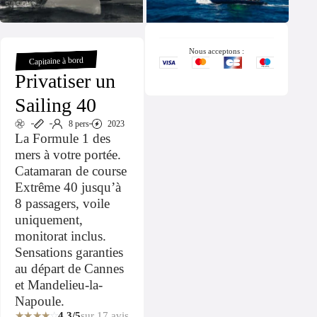
Nous acceptons :
Capitaine à bord
Privatiser un
Sailing 40
8 pers
2023
La Formule 1 des
mers à votre portée.
Catamaran de course
Extrême 40 jusqu’à
8 passagers, voile
uniquement,
monitorat inclus.
Sensations garanties
au départ de Cannes
et Mandelieu-la-
Napoule.
★★★★
☆
4.3/5
sur 17 avis