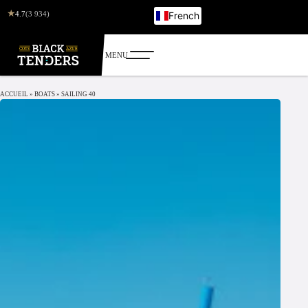
★
4.7
(3 934)
French
English
Italian
German
Russian
ACCUEIL
»
BOATS
»
SAILING 40