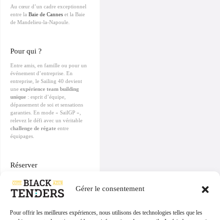
Au cœur d’un cadre exceptionnel
entre la
Baie de Cannes
et la Baie
de Mandelieu-la-Napoule.
Pour qui ?
Entre amis, en famille ou pour un
événement d’entreprise. En
entreprise, le Sailing 40 devient
une
expérience team building
unique
: esprit d’équipe,
dépassement de soi et sensations
garanties. En mode « SailGP »,
relevez le défi avec un véritable
challenge de régate
entre
équipages.
Réserver
Contactez Black Tenders
pour
privatiser le Sailing 40 selon vos
Gérer le consentement
dates et votre programme.
Pour offrir les meilleures expériences, nous utilisons des technologies telles que les