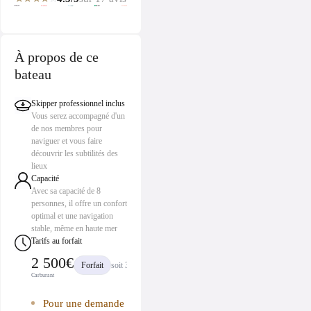
À propos de ce
bateau
Skipper professionnel inclus
Vous serez accompagné d'un
de nos membres pour
naviguer et vous faire
découvrir les subtilités des
lieux
Capacité
Avec sa capacité de 8
personnes, il offre un confort
optimal et une navigation
stable, même en haute mer
Tarifs au forfait
2 500€
Forfait
soit 313 € /pers
Carburant
Pour une demande