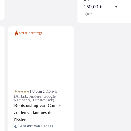
Ab
150,00 €
/pers.
Starke Nachfrage
4.8/5
★★★★★
sur 2 116 avis
(Airbnb, Andere, Google,
Regiondo, TripAdvisor)
Bootsausflug von Cannes
zu den Calanques de
l'Estérel
Abfahrt von Cannes