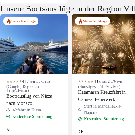
Unsere Bootsausflüge in der Region Vill
Starke Nachfrage
Starke Nachfrage
4.8/5
4.6/5
★★★★★
sur 1 071 avis
★★★★★
sur 2 176 avis
(Google, Regiondo,
(Sonstiges, TripAdvisor)
TripAdvisor)
Katamaran-Kreuzfahrt in
Bootsausflug von Nizza
Cannes: Feuerwerk
nach Monaco
Start in Mandelieu-la-
Abfahrt in Nizza
Napoule
Kostenlose Stornierung
Kostenlose Stornierung
Ab
Ab