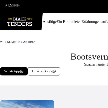
★
4.7
(3 949)
Ausflüge
Ein Boot mieten
Erfahrungen auf
WILLKOMMEN
»
ANTIBES
Bootsverm
Spaziergänge, B
WhatsApp
Unsere Boote