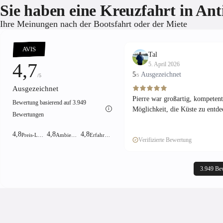
Sie haben eine Kreuzfahrt in Anti
Ihre Meinungen nach der Bootsfahrt oder der Miete
AVIS
Tal
4,7
5. April 2026
5
Ausgezeichnet
/5
/5
Ausgezeichnet
Pierre war großartig, kompetent
Bewertung basierend auf 3.949
Möglichkeit, die Küste zu entde
i
Bewertungen
4,8
4,8
4,8
Preis-Leistungs-Verhältnis!
Ambiente
Erfahrung
Verifizierte Bewertung
3.949 Be