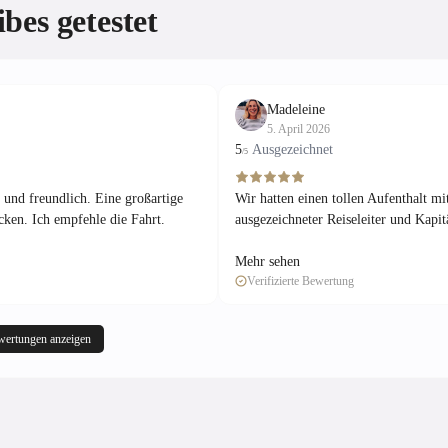
bes getestet
Madeleine
5. April 2026
5
Ausgezeichnet
/5
 und freundlich. Eine großartige
Wir hatten einen tollen Aufenthalt mit
cken. Ich empfehle die Fahrt.
ausgezeichneter Reiseleiter und Kapi
Mehr sehen
Verifizierte Bewertung
wertungen anzeigen