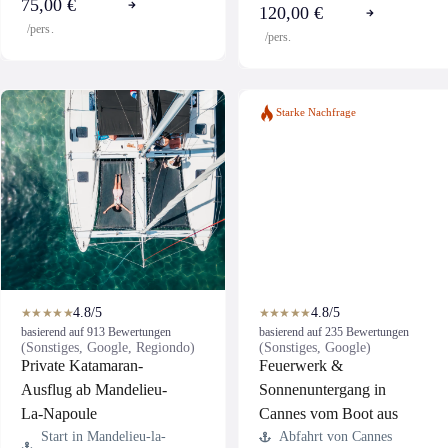
75,00 €
120,00 €
/pers.
/pers.
Starke Nachfrage
4.8/5
4.8/5
★★★★★
★★★★★
basierend auf 913 Bewertungen
basierend auf 235 Bewertungen
(Sonstiges, Google, Regiondo)
(Sonstiges, Google)
Private Katamaran-
Feuerwerk &
Ausflug ab Mandelieu-
Sonnenuntergang in
La-Napoule
Cannes vom Boot aus
Start in Mandelieu-la-
Abfahrt von Cannes