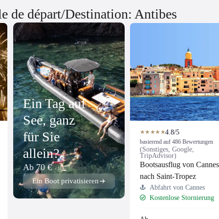
e de départ/Destination: Antibes
Ein Tag auf
See, ganz
4.8/5
★★★★★
für Sie
basierend auf 486 Bewertungen
allein?
(Sonstiges, Google,
TripAdvisor)
Bootsausflug von Canne
Ab 70 €
/ pro Person
nach Saint-Tropez
Ein Boot privatisieren
Abfahrt von Cannes
Kostenlose Stornierung