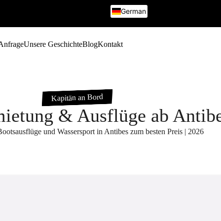
German
French
English
Italian
 Anfrage
Unsere Geschichte
Blog
Kontakt
Russian
Kapitän an Bord
ietung & Ausflüge ab Antib
ootsausflüge und Wassersport in Antibes zum besten Preis | 2026