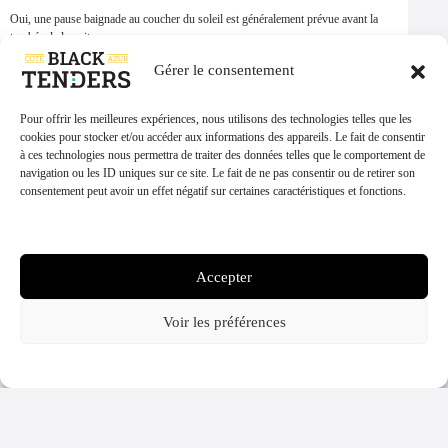
Oui, une pause baignade au coucher du soleil est généralement prévue avant la
tombée de la nuit.
Gérer le consentement
Faut-il un permis bateau ?
Pour offrir les meilleures expériences, nous utilisons des technologies telles que les
Non, la sortie se fait avec un skipper. Vous profitez de la soirée sans rien gérer.
cookies pour stocker et/ou accéder aux informations des appareils. Le fait de consentir
→
Réserver votre soirée sur WhatsApp
à ces technologies nous permettra de traiter des données telles que le comportement de
navigation ou les ID uniques sur ce site. Le fait de ne pas consentir ou de retirer son
Places limitées à la seule soirée du 21 juin. Réservez votre
excursion
consentement peut avoir un effet négatif sur certaines caractéristiques et fonctions.
privée en catamaran
, ou écrivez-nous directement sur WhatsApp avec le
message déjà prérempli.
Gérer les services
Réserver sur WhatsApp pour le 21 juin
Accepter
Voir les préférences
La Fête de la Musique ne dure qu’une soirée. La vivre depuis un
catamaran, au large de Nice ou de Cannes, en fait un souvenir à part : le
calme de la mer, la lumière du couchant et la musique de la côte, rien que
Politique cookies
Politique de confidentialité
pour votre groupe.
Partager cette page