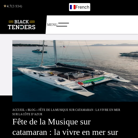
★
4.7
(3 934)
French
English
Italian
German
Russian
ACCUEIL
»
BLOG
»
FÊTE DE LA MUSIQUE SUR CATAMARAN : LA VIVRE EN MER
SUR LA CÔTE D’AZUR
Fête de la Musique sur
catamaran : la vivre en mer sur