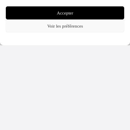
Demander à Gemini
Accepter
Voir les préférences
Politique cookies
Politique de confidentialité
L’île Saint-Honorat vue de la mer : seize siècles d’abbaye de Lérins face à
Cannes