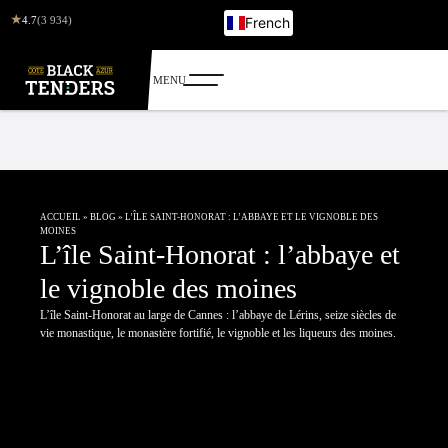
★
4.7
(3 934)
French
English
Italian
German
Russian
ACCUEIL
»
BLOG
»
L’ÎLE SAINT-HONORAT : L’ABBAYE ET LE VIGNOBLE DES
MOINES
L’île Saint-Honorat : l’abbaye et
le vignoble des moines
L’île Saint-Honorat au large de Cannes : l’abbaye de Lérins, seize siècles de
vie monastique, le monastère fortifié, le vignoble et les liqueurs des moines.