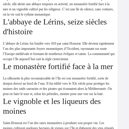
siècle, elle abrite une abbaye toujours en activité, un monastère fortifié face à la
mer et un vignoble cultivé par les religieux. C’est une île de silence, sans voitures,
où la vie suit le rythme monastique.
L'abbaye de Lérins, seize siècles
d'histoire
L’abbaye de Lérins fut fondée vers 410 par saint Honorat. Elle devient rapidement
l’un des plus importants foyers monastiques d’Occident, rayonnant sur toute
l’Europe médiévale et formant de nombreux évêques et saints. La communauté qui
occupe l’île aujourd’hui suit la règle cistercienne.
Le monastère fortifié face à la mer
La silhouette la plus reconnaissable de l’île est son monastère fortifié, sorte de
donjon dressé au bord de l’eau. Il fut édifié vers le XIe siècle pour protéger les
moines des raids sarrasins et des pirates qui écumaient alors la Méditerranée. On
peut en faire le tour et, selon les périodes, monter pour une vue sur la baie.
Le vignoble et les liqueurs des
moines
Saint-Honorat est l’un des rares monastères à produire son propre vin. Les
moines cultivent quelques hectares de vignes sur l’île et élaborent des vins réputés