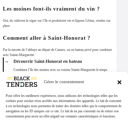
Les moines font-ils vraiment du vin ?
Oui, ils cultivent la vigne sur l’île et produisent vin et liqueur Lérina, vendus sur
place.
Comment aller à Saint-Honorat ?
Par la navette de l’abbaye au départ de Cannes, ou en bateau privé pour combiner
avec Sainte-Marguerite.
→
Découvrir Saint-Honorat en bateau
Combinez l’île des moines avec sa voisine Sainte-Marguerite le temps
d’une sortie. Réservez une
excursion privée en catamaran
au départ de
Cannes, ou
composez une sortie sur demande
.
Gérer le consentement
Partager cette page
Pour offrir les meilleures expériences, nous utilisons des technologies telles que les
PARTAGER SUR
cookies pour stocker et/ou accéder aux informations des appareils. Le fait de consentir
à ces technologies nous permettra de traiter des données telles que le comportement de
X / Twitter
Facebook
WhatsApp
navigation ou les ID uniques sur ce site. Le fait de ne pas consentir ou de retirer son
DEMANDER À L'IA
consentement peut avoir un effet négatif sur certaines caractéristiques et fonctions.
Demander à Claude
Demander à ChatGPT
Gérer les services