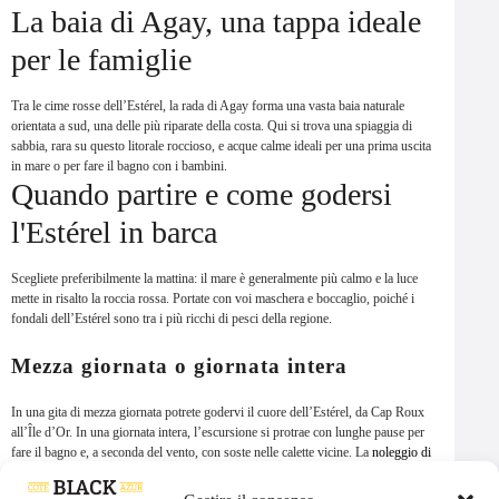
La baia di Agay, una tappa ideale
per le famiglie
Tra le cime rosse dell’Estérel, la rada di Agay forma una vasta baia naturale
orientata a sud, una delle più riparate della costa. Qui si trova una spiaggia di
sabbia, rara su questo litorale roccioso, e acque calme ideali per una prima uscita
in mare o per fare il bagno con i bambini.
Quando partire e come godersi
l'Estérel in barca
Scegliete preferibilmente la mattina: il mare è generalmente più calmo e la luce
mette in risalto la roccia rossa. Portate con voi maschera e boccaglio, poiché i
fondali dell’Estérel sono tra i più ricchi di pesci della regione.
Mezza giornata o giornata intera
In una gita di mezza giornata potrete godervi il cuore dell’Estérel, da Cap Roux
all’Île d’Or. In una giornata intera, l’escursione si protrae con lunghe pause per
fare il bagno e, a seconda del vento, con soste nelle calette vicine. La
noleggio di
una barca con skipper
consente di adattare l'itinerario alle condizioni
meteorologiche del giorno. Per raggiungere il massiccio, prenotate l’
gita in barca