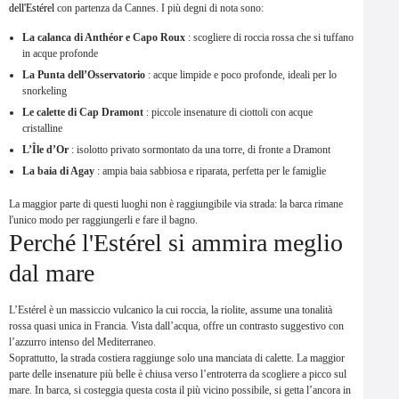
dell'Estérel
con partenza da Cannes. I più degni di nota sono:
La calanca di Anthéor e Capo Roux
: scogliere di roccia rossa che si tuffano
in acque profonde
La Punta dell’Osservatorio
: acque limpide e poco profonde, ideali per lo
snorkeling
Le calette di Cap Dramont
: piccole insenature di ciottoli con acque
cristalline
L’Île d’Or
: isolotto privato sormontato da una torre, di fronte a Dramont
La baia di Agay
: ampia baia sabbiosa e riparata, perfetta per le famiglie
La maggior parte di questi luoghi non è raggiungibile via strada: la barca rimane
l'unico modo per raggiungerli e fare il bagno.
Perché l'Estérel si ammira meglio
dal mare
L’Estérel è un massiccio vulcanico la cui roccia, la riolite, assume una tonalità
rossa quasi unica in Francia. Vista dall’acqua, offre un contrasto suggestivo con
l’azzurro intenso del Mediterraneo.
Soprattutto, la strada costiera raggiunge solo una manciata di calette. La maggior
parte delle insenature più belle è chiusa verso l’entroterra da scogliere a picco sul
mare. In barca, si costeggia questa costa il più vicino possibile, si getta l’ancora in