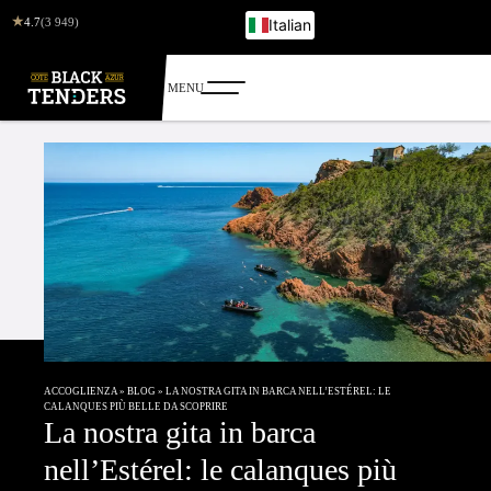
★
4.7
(3 949)
Italian
French
English
German
Russian
ACCOGLIENZA
»
BLOG
»
LA NOSTRA GITA IN BARCA NELL’ESTÉREL: LE
CALANQUES PIÙ BELLE DA SCOPRIRE
La nostra gita in barca
nell’Estérel: le calanques più