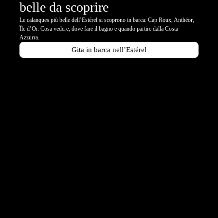
belle da scoprire
Le calanques più belle dell’Estérel si scoprono in barca: Cap Roux, Anthéor,
Île d’Or. Cosa vedere, dove fare il bagno e quando partire dalla Costa
Azzurra.
Gita in barca nell’Estérel