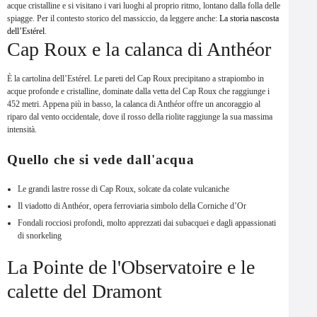
acque cristalline e si visitano i vari luoghi al proprio ritmo, lontano dalla folla delle
spiagge. Per il contesto storico del massiccio, da leggere anche:
La storia nascosta
dell’Estérel
.
Cap Roux e la calanca di Anthéor
È la cartolina dell’Estérel. Le pareti del Cap Roux precipitano a strapiombo in
acque profonde e cristalline, dominate dalla vetta del Cap Roux che raggiunge i
452 metri. Appena più in basso, la calanca di Anthéor offre un ancoraggio al
riparo dal vento occidentale, dove il rosso della riolite raggiunge la sua massima
intensità.
Quello che si vede dall'acqua
Le grandi lastre rosse di Cap Roux, solcate da colate vulcaniche
Il viadotto di Anthéor, opera ferroviaria simbolo della Corniche d’Or
Fondali rocciosi profondi, molto apprezzati dai subacquei e dagli appassionati
di snorkeling
La Pointe de l'Observatoire e le
calette del Dramont