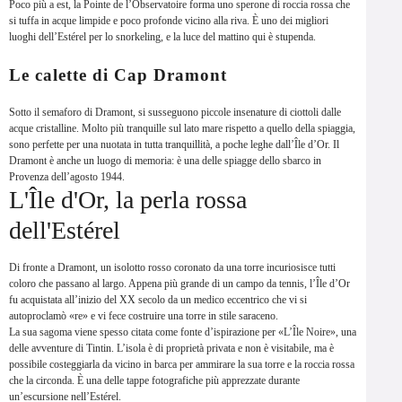
Poco più a est, la Pointe de l’Observatoire forma uno sperone di roccia rossa che
si tuffa in acque limpide e poco profonde vicino alla riva. È uno dei migliori
luoghi dell’Estérel per lo snorkeling, e la luce del mattino qui è stupenda.
Le calette di Cap Dramont
Sotto il semaforo di Dramont, si susseguono piccole insenature di ciottoli dalle
acque cristalline. Molto più tranquille sul lato mare rispetto a quello della spiaggia,
sono perfette per una nuotata in tutta tranquillità, a poche leghe dall’Île d’Or. Il
Dramont è anche un luogo di memoria: è una delle spiagge dello sbarco in
Provenza dell’agosto 1944.
L'Île d'Or, la perla rossa
dell'Estérel
Di fronte a Dramont, un isolotto rosso coronato da una torre incuriosisce tutti
coloro che passano al largo. Appena più grande di un campo da tennis, l’Île d’Or
fu acquistata all’inizio del XX secolo da un medico eccentrico che vi si
autoproclamò «re» e vi fece costruire una torre in stile saraceno.
La sua sagoma viene spesso citata come fonte d’ispirazione per «L’Île Noire», una
delle avventure di Tintin. L’isola è di proprietà privata e non è visitabile, ma è
possibile costeggiarla da vicino in barca per ammirare la sua torre e la roccia rossa
che la circonda. È una delle tappe fotografiche più apprezzate durante
un’escursione nell’Estérel.