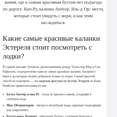
камня, где к самым красивым бухтам нет подъезда
по дороге. Кап-Ру, каланка Антеор, Иль-д’Ор: места,
которые стоит увидеть с моря, и как этим
насладиться.
Какие самые красивые каланки
Эстереля стоит посмотреть с
лодки?
В горном массиве Эстерель, расположенном между Теуль-сюр-Мер и Сен-
Рафаэлем, сосредоточены одни из самых красивых каланок Лазурного
берега, до которых можно добраться только по морю. Самый простой
способ их осмотреть — это
морская прогулка по бухтам Эстереля
из Канн.
Наиболее примечательные из них:
Бухта Антеор и мыс Ру
: утесы из красного камня, уходящие в
глубокую воду
Мыс Обсерватория
: чистые и неглубокие воды, идеально подходящие
для сноркелинга
Бухты мыса Драмонт
: небольшие бухты с галечным берегом и