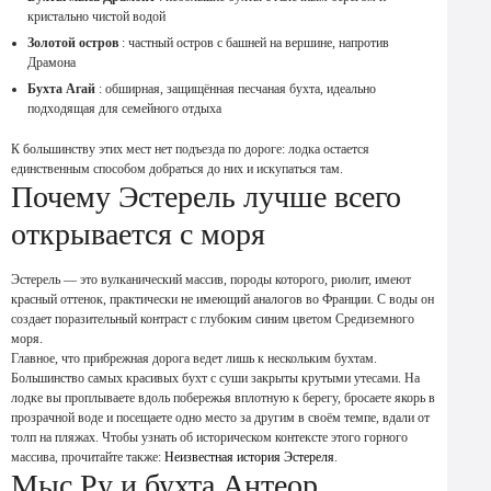
кристально чистой водой
Золотой остров
: частный остров с башней на вершине, напротив
Драмона
Бухта Агай
: обширная, защищённая песчаная бухта, идеально
подходящая для семейного отдыха
К большинству этих мест нет подъезда по дороге: лодка остается
единственным способом добраться до них и искупаться там.
Почему Эстерель лучше всего
открывается с моря
Эстерель — это вулканический массив, породы которого, риолит, имеют
красный оттенок, практически не имеющий аналогов во Франции. С воды он
создает поразительный контраст с глубоким синим цветом Средиземного
моря.
Главное, что прибрежная дорога ведет лишь к нескольким бухтам.
Большинство самых красивых бухт с суши закрыты крутыми утесами. На
лодке вы проплываете вдоль побережья вплотную к берегу, бросаете якорь в
прозрачной воде и посещаете одно место за другим в своём темпе, вдали от
толп на пляжах. Чтобы узнать об историческом контексте этого горного
массива, прочитайте также:
Неизвестная история Эстереля
.
Мыс Ру и бухта Антеор