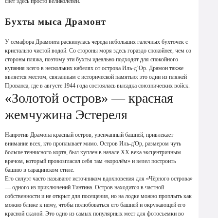
свет здесь просто великолепен.
Бухты мыса Драмонт
У семафора Драмонта раскинулась череда небольших галечных бухточек с
кристально чистой водой. Со стороны моря здесь гораздо спокойнее, чем со
стороны пляжа, поэтому эти бухты идеально подходят для спокойного
купания всего в нескольких кабелях от острова Иль-д’Ор. Драмон также
является местом, связанным с исторической памятью: это один из пляжей
Прованса, где в августе 1944 года состоялась высадка союзнических войск.
«Золотой остров» — красная
жемчужина Эстереля
Напротив Драмона красный остров, увенчанный башней, привлекает
внимание всех, кто проплывает мимо. Остров Иль-д'Ор, размером чуть
больше теннисного корта, был куплен в начале XX века эксцентричным
врачом, который провозгласил себя там «королём» и велел построить
башню в сарацинском стиле.
Его силуэт часто называют источником вдохновения для «Чёрного острова»
— одного из приключений Тинтина. Остров находится в частной
собственности и не открыт для посещения, но на лодке можно проплыть как
можно ближе к нему, чтобы полюбоваться его башней и окружающей его
красной скалой. Это одно из самых популярных мест для фотосъемки во