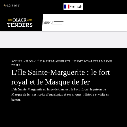
★
4.7
(3 934)
French
English
Italian
German
Russian
ACCUEIL
»
BLOG
»
L’ÎLE SAINTE-MARGUERITE : LE FORT ROYAL ET LE MASQUE
DE FER
L’île Sainte-Marguerite : le fort
royal et le Masque de fer
L’île Sainte-Marguerite au large de Cannes : le Fort Royal, la prison du
Masque de fer, ses forêts d’eucalyptus et ses criques. Histoire et visite en
bateau.