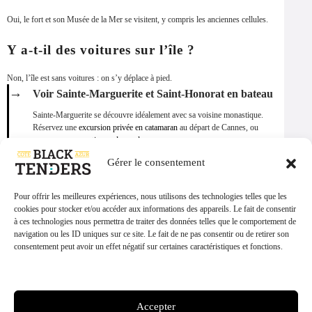
Oui, le fort et son Musée de la Mer se visitent, y compris les anciennes cellules.
Y a-t-il des voitures sur l’île ?
Non, l’île est sans voitures : on s’y déplace à pied.
→
Voir Sainte-Marguerite et Saint-Honorat en bateau
Sainte-Marguerite se découvre idéalement avec sa voisine monastique.
Réservez une
excursion privée en catamaran
au départ de Cannes, ou
composez une sortie sur demande
.
Gérer le consentement
Partager cette page
PARTAGER SUR
Pour offrir les meilleures expériences, nous utilisons des technologies telles que les
X / Twitter
Facebook
WhatsApp
cookies pour stocker et/ou accéder aux informations des appareils. Le fait de consentir
à ces technologies nous permettra de traiter des données telles que le comportement de
DEMANDER À L'IA
navigation ou les ID uniques sur ce site. Le fait de ne pas consentir ou de retirer son
Demander à Claude
Demander à ChatGPT
consentement peut avoir un effet négatif sur certaines caractéristiques et fonctions.
Demander à Gemini
Gérer les services
Accepter