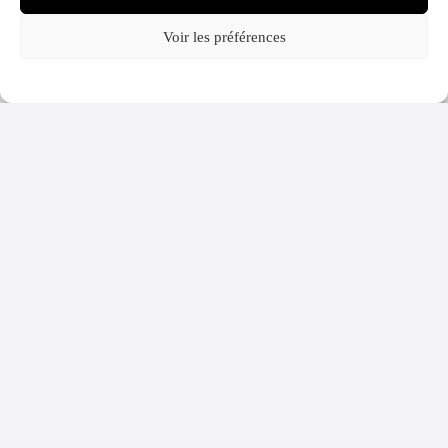
Voir les préférences
Politique cookies
Politique de confidentialité
L’île Saint-Honorat vue de la mer : seize siècles d’abbaye de Lérins face à
Cannes
Se déconnecter sur la Côte d’Azur : nos adresses pour ralentir le temps d’un
séjour