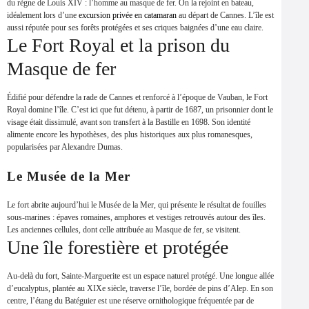
du règne de Louis XIV : l’homme au masque de fer. On la rejoint en bateau,
idéalement lors d’une
excursion privée en catamaran
au départ de Cannes. L’île est
aussi réputée pour ses forêts protégées et ses criques baignées d’une eau claire.
Le Fort Royal et la prison du
Masque de fer
Édifié pour défendre la rade de Cannes et renforcé à l’époque de Vauban, le Fort
Royal domine l’île. C’est ici que fut détenu, à partir de 1687, un prisonnier dont le
visage était dissimulé, avant son transfert à la Bastille en 1698. Son identité
alimente encore les hypothèses, des plus historiques aux plus romanesques,
popularisées par Alexandre Dumas.
Le Musée de la Mer
Le fort abrite aujourd’hui le Musée de la Mer, qui présente le résultat de fouilles
sous-marines : épaves romaines, amphores et vestiges retrouvés autour des îles.
Les anciennes cellules, dont celle attribuée au Masque de fer, se visitent.
Une île forestière et protégée
Au-delà du fort, Sainte-Marguerite est un espace naturel protégé. Une longue allée
d’eucalyptus, plantée au XIXe siècle, traverse l’île, bordée de pins d’Alep. En son
centre, l’étang du Batéguier est une réserve ornithologique fréquentée par de